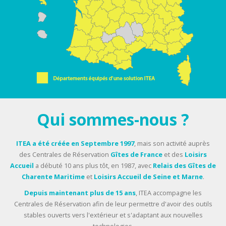
Qui sommes-nous ?
ITEA a été créée en Septembre 1997
, mais son activité auprès
des Centrales de Réservation
Gîtes de France
et des
Loisirs
Accueil
a débuté 10 ans plus tôt, en 1987, avec
Relais des Gîtes de
Charente Maritime
et
Loisirs Accueil de Seine et Marne
.
Depuis maintenant plus de 15 ans
, ITEA accompagne les
Centrales de Réservation afin de leur permettre d'avoir des outils
stables ouverts vers l'extérieur et s'adaptant aux nouvelles
technologies.