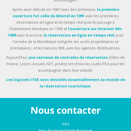
Après avoir débuté en 1987 avec des terminaux,
la première
ouverture fut celle du Minitel en 1991
avec les premières
réservations en ligne et en temps réel puis le passage à
l'évènement Windows en 1995 et
l'ouverture sur Internet dès
1999
avec là encore,
la réservation en ligne en temps réel
, puis
l'arrivée de la Monétique intégrée, les accès propriétaires et
prestataires, et les liaisons XML avec les agences distributrices.
Aujourd'hui,
une centaine de centrales de réservation
(Gîtes de
France, Loisirs Accueil, ADT, privés) ont choisi les outils ITEA pour les
accompagner dans leur activité.
Les logiciels ITEA sont destinés essentiellement au monde de
la réservation touristique.
Nous contacter
ITEA
9 bis Boulevard Emile Romanet