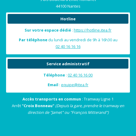
44100 Nantes
Hotline
Sur votre espace dédié
:
https://hotline.itea.fr
Par téléphone
du lundi au vendredi de 9h à 16h30 au
02 40 16 16 16
Service administratif
Téléphone
:
02 40 16 16 00
Email
:
equipe@itea.fr
Accès transports en commun
: Tramway Ligne 1
Arrêt
"Croix Bonneau"
(Depuis la gare, prendre le tramway en
direction de "Jamet" ou "François Mitterand")